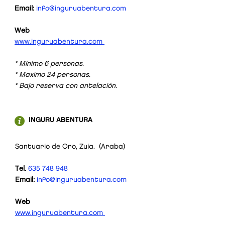
Email:
info@inguruabentura.com
JENTILZUBI
Web
60
€/pax
www.inguruabentura.com
* Mínimo 6 personas.
* Maximo 24 personas.
* Bajo reserva con antelación.
INGURU ABENTURA
Santuario de Oro, Zuia. (Araba)
Tel.
635 748 948
Email:
info@inguruabentura.com
PEÑAS ORO
Web
45
€/pax
www.inguruabentura.com