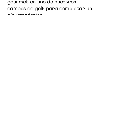
gourmet en uno de nuestros
campos de golf para completar un
día fantástico.
Incluye un recorrido de 18 hoyos y
menú gourmet en el campo de golf
situado en el entorno de Parque
Natural de Gorbeia.
ZUIA CLUB DE GOLF
Altube, Zuia. ( Araba )
Tel.
945 430 922
Email:
zuiagolf@zuiagolf.com
Web
www.zuiagolf.com
* Bajo reserva con antelación
.