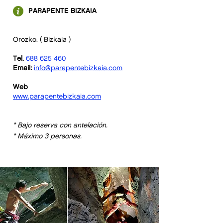
PARAPENTE BIZKAIA
Orozko. ( Bizkaia )
Tel.
688 625 460
Email:
info@parapentebizkaia.com
DESDE
Web
85
€/pax
www.parapentebizkaia.com
*
Bajo reserva con antelación.
* Máximo 3 personas.