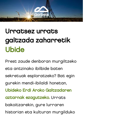
Urratsez urrats
galtzada zaharretik
Ubide
Prest zaude denboran murgiltzeko
eta antzinako ibilbide baten
sekretuak esploratzeko? Bat egin
gurekin mendi-ibilaldi honetan,
Ubideko Erdi Aroko Galtzadaren
aztarnak ezagutzeko.
Urrats
bakoitzarekin, gure lurraren
historian eta kulturan murgilduko