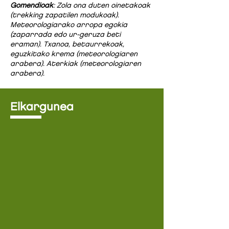
Gomendioak
: Zola ona duten oinetakoak
(trekking zapatilen modukoak).
Meteorologiarako arropa egokia
(zaparrada edo ur-geruza beti
eraman). Txanoa, betaurrekoak,
eguzkitako krema (meteorologiaren
arabera). Aterkiak (meteorologiaren
arabera).
Elkargunea