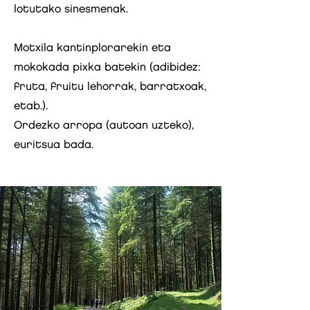
lotutako sinesmenak.
Motxila kantinplorarekin eta
mokokada pixka batekin (adibidez:
fruta, fruitu lehorrak, barratxoak,
etab.).
Ordezko arropa (autoan uzteko),
euritsua bada.