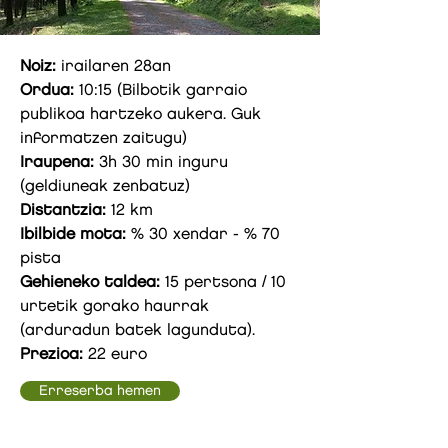
Noiz:
irailaren 28an
Ordua:
10:15 (Bilbotik garraio
publikoa hartzeko aukera. Guk
informatzen zaitugu)
Iraupena:
3h 30 min inguru
(geldiuneak zenbatuz)
Distantzia:
12 km
Ibilbide mota:
% 30 xendar - % 70
pista
Gehieneko taldea:
15 pertsona / 10
urtetik gorako haurrak
(arduradun batek lagunduta).
Prezioa:
22 euro
Erreserba hemen