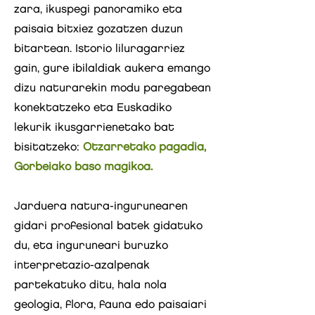
zara, ikuspegi panoramiko eta
paisaia bitxiez gozatzen duzun
bitartean. Istorio liluragarriez
gain, gure ibilaldiak aukera emango
dizu naturarekin modu paregabean
konektatzeko eta Euskadiko
lekurik ikusgarrienetako bat
bisitatzeko:
Otzarretako pagadia,
Gorbeiako baso magikoa.
Jarduera natura-ingurunearen
gidari profesional batek gidatuko
du, eta inguruneari buruzko
interpretazio-azalpenak
partekatuko ditu, hala nola
geologia, flora, fauna edo paisaiari