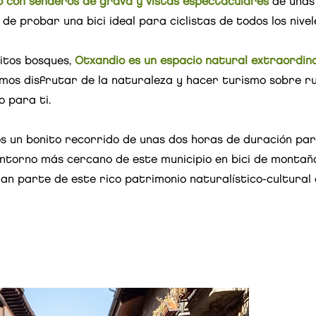
o con senderos de grava y vistas espectaculares
de unas
e probar una bici ideal para ciclistas de todos los nivel
itos bosques,
Otxandio es un espacio natural extraordin
nemos disfrutar de la naturaleza y hacer turismo sobre r
 para ti.
 un bonito recorrido de unas dos horas de duración par
entorno más cercano de este municipio en bici de montañ
an parte de este rico patrimonio naturalístico-cultura