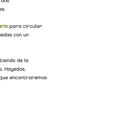
 dos
es.
ario
para circular
uedas con un
tiendo de la
a. Hayedos,
l que encontraremos