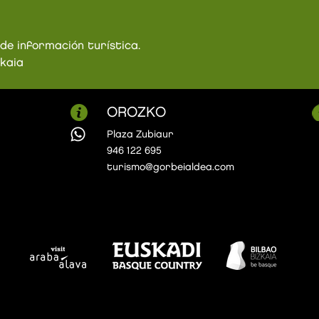
 de información turística.
zkaia
OROZKO
Plaza Zubiaur
946 122 695
turismo@gorbeialdea.com