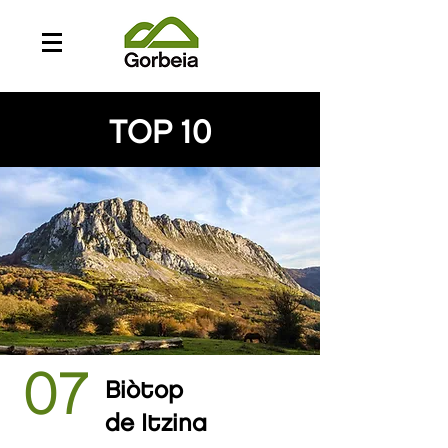
TOP 10
07
Biòtop
de Itzina