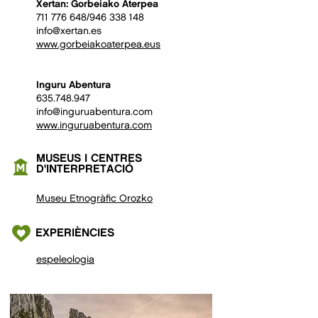
Xertan: Gorbeiako Aterpea
711 776 648
/946 338 148
info@xertan.es
www.gorbeiakoaterpea.eus
Inguru Abentura
635.748.947
info@inguruabentura.com
www.inguruabentura.com
MUSEUS I CENTRES
D'INTERPRETACIÓ
Museu Etnogràfic Orozko
EXPERIÈNCIES
espeleologia