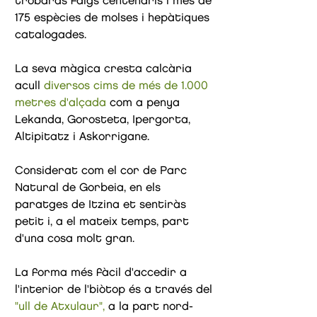
trobaràs faigs centenaris i més de
175 espècies de molses i hepàtiques
catalogades.
La seva màgica cresta calcària
acull
diversos cims de més de 1.000
metres d'alçada
com a penya
Lekanda, Gorosteta, Ipergorta,
Altipitatz i Askorrigane.
Considerat com el cor de Parc
Natural de Gorbeia, en els
paratges de Itzina et sentiràs
petit i, a el mateix temps, part
d'una cosa molt gran.
La forma més fàcil d'accedir a
l'interior de l'biòtop és a través del
"ull
de
Atxulaur",
a la part nord-