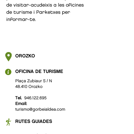
de visitar-acudeixis a les oficines
de turisme i Parketxes per
informar-te.
OROZKO
OFICINA DE TURISME
Plaça Zubiaur S / N
48.410 Orozko
Tel.
946.122.695
Email:
turismo@gorbeialdea.com
RUTES GUIADES