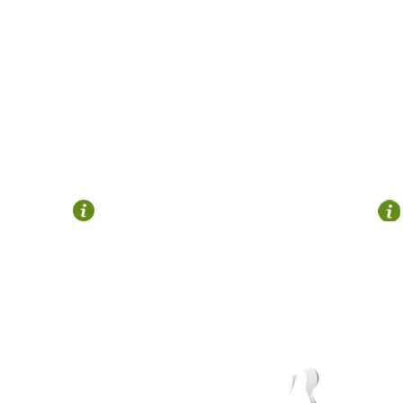
OROZKO
Plaza Zubiaur
946 122 695
turismo@gorbeialdea.com