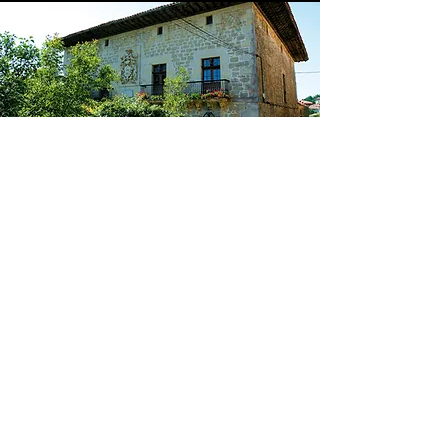
OROZKO
Plaza Zubiaur
946 122 695
turismo@gorbeialdea.com
OTXANDIO
Plaza Nagusia s/n
648 265 246
turismo@otxandio.eus
(Abierta solo en verano)