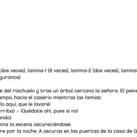
os veces), lamina-1 (8 veces), lamina-2 (dos veces), lamina
igurante)
 del riachuelo y tras un árbol cercano la señora. El peine
ampo, hacia el caserío mientras las lamias:
lo aquí, que le lavaré!
iba) .- ¡Quédate ahí, pues si no!
endo)
ina la escena oscureciéndose.
e por la noche. A oscuras en las puertas de la casa de Gi