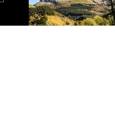
OTXANDIO
Plaza Nagusia s/n
648 265 246
turismo@otxandio.eus
(Abierta solo en verano)