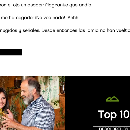
 por el ojo un asador flagrante que ardía.
o me ha cegado! ¡No veo nada! ¡Ahhh!
rugidos y señales. Desde entonces las lamia no han vuelt
Top 10
DESCÚBRELOS