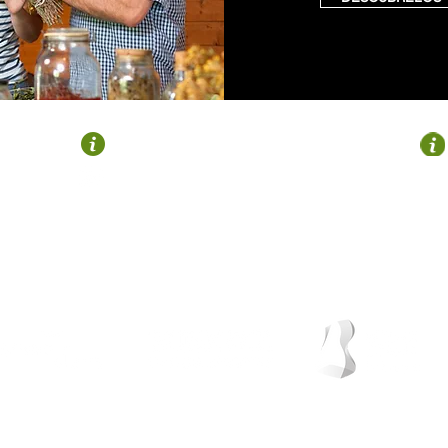
OROZKO
Plaza Zubiaur
946 122 695
turismo@gorbeialdea.com