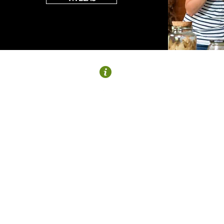
MURGIA
Plaza Bea-Murgia
945 430 440
turismo@gorbeialdea.eus