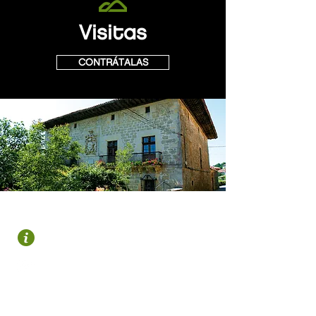
Visitas
CONTRÁTALAS
OROZKO
Plaza Zubiaur
946 122 695
turismo@gorbeialdea.com