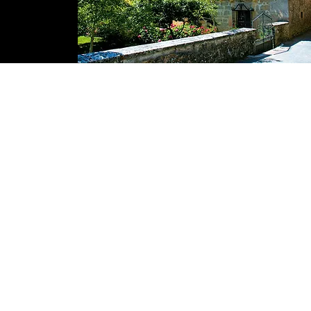
OTXANDIO
Plaza Nagusia s/n
648 265 246
turismo@otxandio.eus
(Abierta solo en verano)