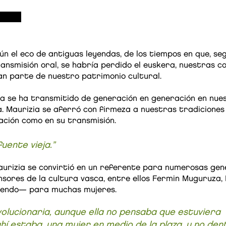
ún el eco de antiguas leyendas, de los tiempos en que, seg
ransmisión oral, se habría perdido el euskera, nuestras c
an parte de nuestro patrimonio cultural.
sca se ha transmitido de generación en generación en nue
día. Maurizia se aferró con firmeza a nuestras tradicion
ción como en su transmisión.
uente vieja.”
aurizia se convirtió en un referente para numerosas gen
nsores de la cultura vasca, entre ellos Fermin Muguruza
siendo— para muchas mujeres.
olucionaria, aunque ella no pensaba que estuviera
ahí estaba, una mujer en medio de la plaza, y no dent