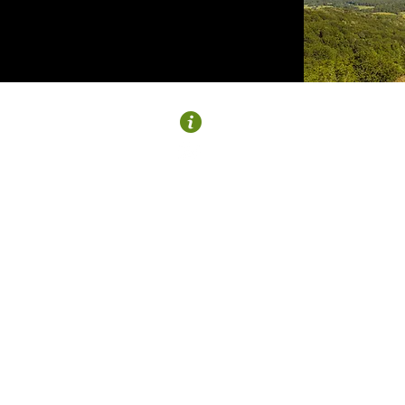
MURGIA
Plaza Bea-Murgia
945 430 440
turismo@gorbeialdea.eus