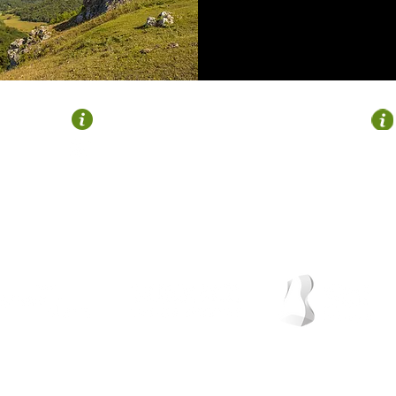
OROZKO
Plaza Zubiaur
946 122 695
turismo@gorbeialdea.com