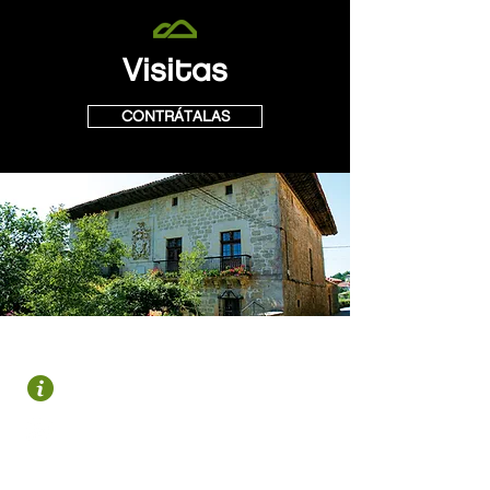
Visitas
CONTRÁTALAS
OROZKO
Plaza Zubiaur
946 122 695
turismo@gorbeialdea.com