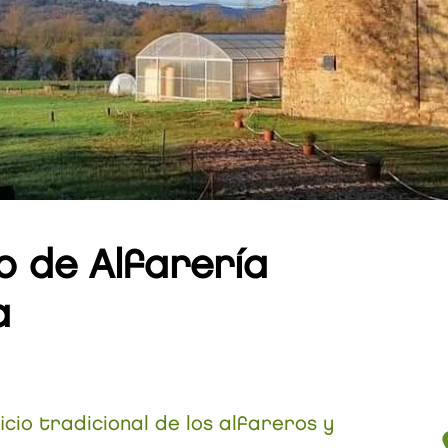
o de
Alfarería
a
cio tradicional de los alfareros y