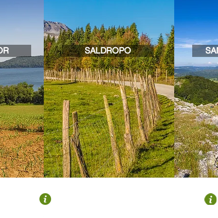
OR
SALDROPO
SA
OROZKO
Plaza Zubiaur