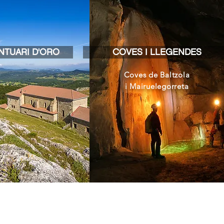
NTUARI D'ORO
COVES I LLEGENDES
Coves de Baltzola
i Mairuelegorreta
OTXANDIO
Plaza Nagusia s/n