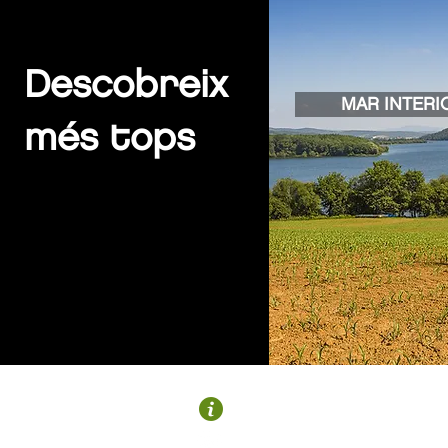
Descobreix
MAR INTERI
més tops
MURGIA
Plaza Bea-Murgia