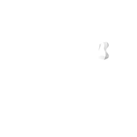
946 122 695
turismo@gorbeialdea.com
litika