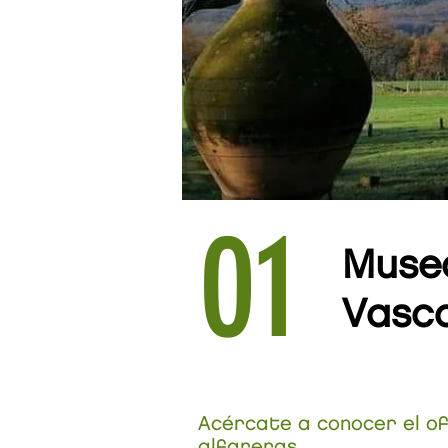
01
Muse
Vasc
Acércate a conocer el ofi
alfareras.