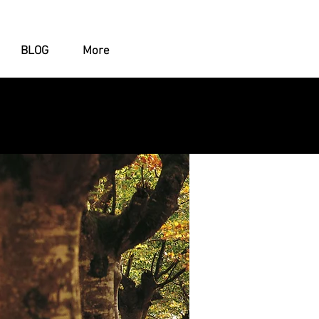
BLOG
More