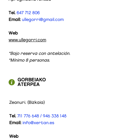
Tel.
647 712 806
Email:
ullegorri@gmail.com
OTSOBIDE
Web
30
€/
pax
www.ullegorri.com
*Bajo reserva con antelación.
*Mínimo 8 personas.
GORBEIAKO
ATERPEA
Zeanuri. (Bizkaia)
Tel.
711 776 648
/
946 338 148
Email:
info@xertan.es
Web