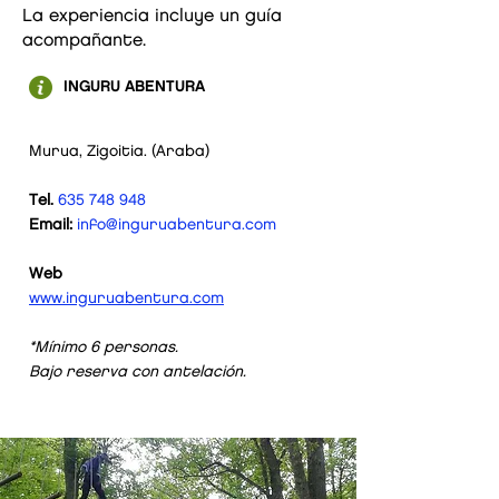
La experiencia incluye un guía
acompañante.
INGURU ABENTURA
Murua, Zigoitia. (Araba)
Tel.
635 748 948
Email:
info@inguruabentura.com
Web
28
www.inguruabentura.com
€/
pax
*Mínimo 6 personas.
Bajo reserva con antelación.