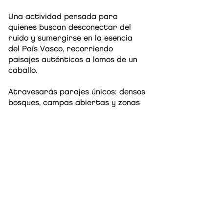
Una actividad pensada para
quienes buscan desconectar del
ruido y sumergirse en la esencia
del País Vasco, recorriendo
paisajes auténticos a lomos de un
caballo.
Atravesarás parajes únicos: densos
bosques, campas abiertas y zonas
de pastoreo con vistas
panorámicas que te harán sentir
la montaña en estado puro.
No es necesaria experiencia previa.
Ambas hípicas cuentan con
caballos nobles y acostumbrados a
rutas guiadas, permitiéndote
disfrutar con seguridad y marcar
tu propio ritmo.