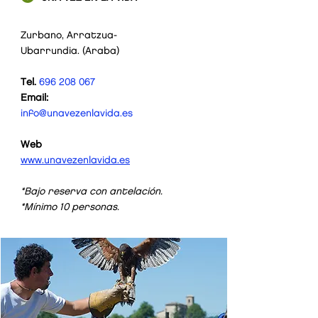
Zurbano, Arratzua-
Ubarrundia. (Araba)
Tel.
696 208 067
Email:
info@unavezenlavida.es
160
€/
pax
Web
www.unavezenlavida.es
*Bajo reserva con antelación.
*Mínimo 10 personas.