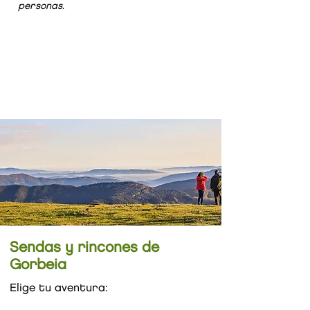
personas.
TIRO CON ARCO
PARQUE AVENT.
ORIENTACIÓN
3
2
13
€/
pax
€/pax
€/
pax
Sendas y rincones de
Gorbeia
Elige tu aventura: