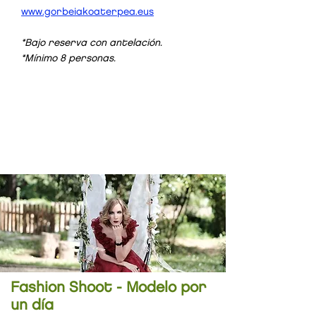
www.gorbeiakoaterpea.eus
*Bajo reserva con antelación.
*Mínimo 8 personas.
MAR DE PRADOS
RECORRIDOS
45
20
€/
pax
€/
pax
Fashion Shoot - Modelo por
un día