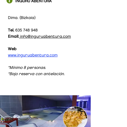
INGURU ABENTURA
Dima. (Bizkaia)
Tel.
635 748 948
Email:
info@inguruabentura.com
Web
PICNIC
www.inguruabentura.com
25
€
/pax
*Mínimo 8 personas.
*Bajo reserva con antelación.