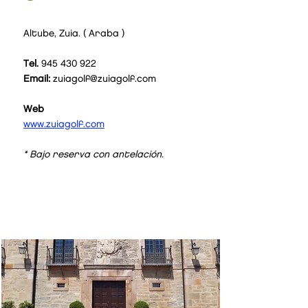
Altube, Zuia. ( Araba )
Tel.
945 430 922
Email:
zuiagolf@zuiagolf.com
Web
www.zuiagolf.com
* Bajo reserva con antelación.
42
€/
pax