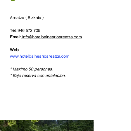
Areatza ( Bizkaia )
Tel.
946 572 705
Email
:
info@hotelbalnearioareatza.com
Web
www.hotelbalnearioareatza.com
*
Maximo 50 personas.
* Bajo reserva con antelación
.
BASIC
SUPREME
28
44
€
/pax
€
/pax