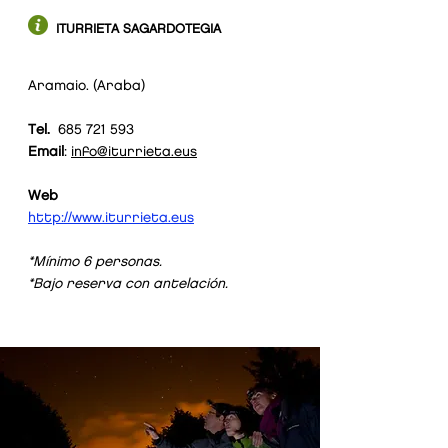
ITURRIETA SAGARDOTEGIA
Aramaio. (Araba)
Tel.
685 721 593
Email
:
info@iturrieta.eus
Web
http://www.iturrieta.eus
*Mínimo 6 personas.
*Bajo reserva con antelación.
10
€/
pax