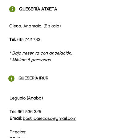
QUESERÍA ATXETA
Oleta, Aramaio. (Bizkaia)
10
€/
pax
Tel.
615 742 783
* Bajo reserva con antelación.
* Mínimo 6 personas.
QUESERÍA IRURI
Legutio (Araba)
Tel.
661 536 325
Email:
bostibaietasc@gmail.com
Precios: