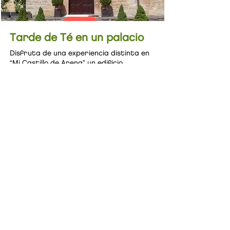
Tarde de Té en un palacio
Disfruta de una experiencia distinta en
“Mi Castillo de Arena” un edificio
histórico construido en 1640.
Descubre los secretos de las mejores
clases de té; correcta temperatura,
beneficio en un ambiente histórico en el
salón del siglo XVII del castillo.
Incluye una introducción al mundo de los
tés y degustación de tres clases
diferentes con deliciosas cupcakes.
UNA VEZ EN LA VIDA
Zurbano, Arratzua-Ubarrundia.
(Araba)