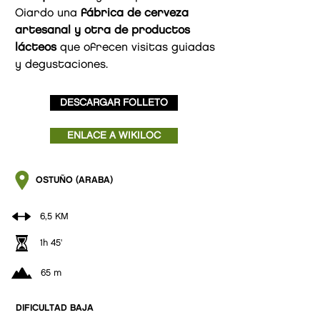
Oiardo una
fábrica de cerveza
artesanal y otra de productos
lácteos
que ofrecen visitas guiadas
y degustaciones.
DESCARGAR FOLLETO
ENLACE A WIKILOC
OSTUÑO (ARABA)
6,5 KM
1h 45'
65 m
DIFICULTAD BAJA