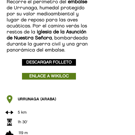
Recorre el perímetro del
embalse
de Urrunaga, humedal protegido
por su valor medioambiental y
lugar de reposo para las aves
acuáticas. Por el camino verás los
restos de la
iglesia de la Asunción
de Nuestra Señora
, bombardeada
durante la guerra civil y una gran
panorámica del embalse.
DESCARGAR FOLLETO
ENLACE A WIKILOC
URRUNAGA (ARABA)
5 km
1h 30'
119 m