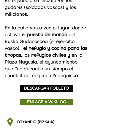
En el pueblo se instalaron los
gudaris (soldados vascos) y los
milicianos.
En la ruta vas a ver el lugar donde
estuvo
el puesto de mando
del
Eusko Gudarostea (el ejército
vasco),
el refugio y cocina para las
tropas
, los
refugios civiles y
en la
Plaza Nagusia, el ayuntamiento,
que fue durante un tiempo el
cuartel del régimen franquista.
DESCARGAR FOLLETO
ENLACE A WIKILOC
OTXANDIO (BIZKAIA)