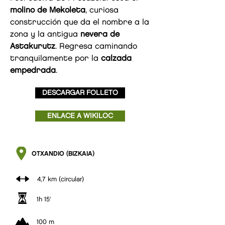
molino de Mekoleta
, curiosa
construcción que da el nombre a la
zona y la antigua
nevera de
Astakurutz
. Regresa caminando
tranquilamente por la
calzada
empedrada
.
DESCARGAR FOLLETO
ENLACE A WIKILOC
OTXANDIO (BIZKAIA)
4,7 km (circular)
1h 15'
100 m