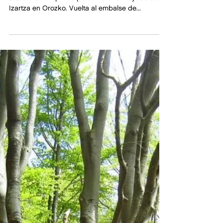
SENDEROS CON GUIA Y
PINTXO POTE
Por solo 3€ descubre los senderos de Gorbea y
disfruta de un pintxo pote. VISITAS: Hayedo de
Izartza en Orozko. Vuelta al embalse de...